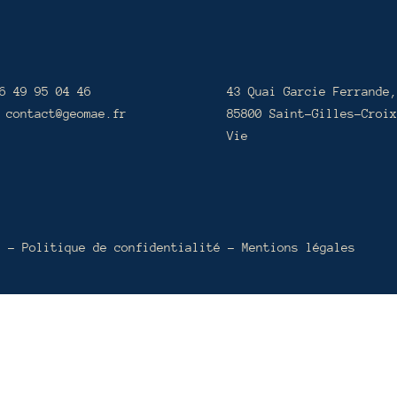
6 49 95 04 46
43 Quai Garcie Ferrande,
 contact@geomae.fr
85800 Saint-Gilles-Croix
Vie
l –
Politique de confidentialité
–
Mentions légales