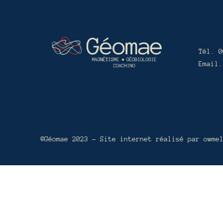
Tél. 0
Email.
©Géomae 2023 – Site internet réalisé par
owme