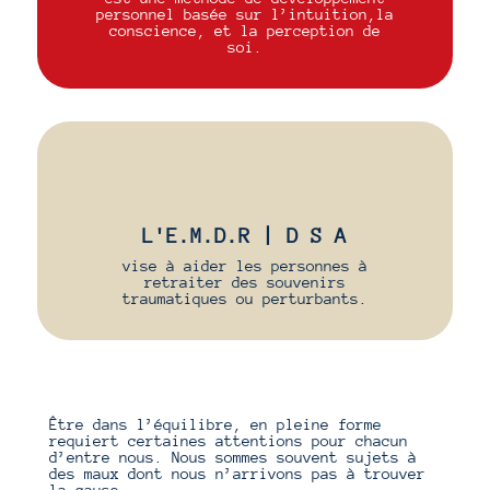
personnel basée sur l’intuition,la
conscience, et la perception de
soi.
L'E.M.D.R | D S A
vise à aider les personnes à
retraiter des souvenirs
traumatiques ou perturbants.
Être dans l’équilibre, en pleine forme
requiert certaines attentions pour chacun
d’entre nous. Nous sommes souvent sujets à
des maux dont nous n’arrivons pas à trouver
la cause.